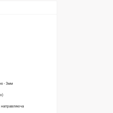
ю - 3мм
о)
а направляюча