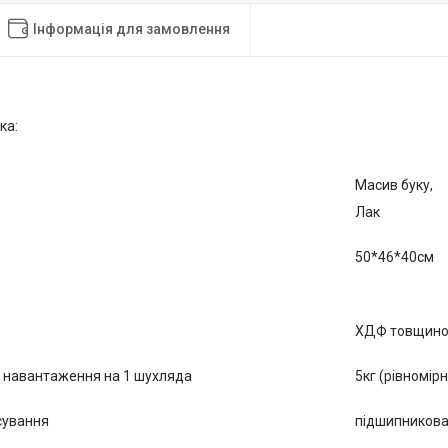
Інформація для замовлення
ка:
Масив буку,
Лак
50*46*40см
ХДФ товщино
 навантаження на 1 шухляда
5кг (рівномірн
сування
підшипников