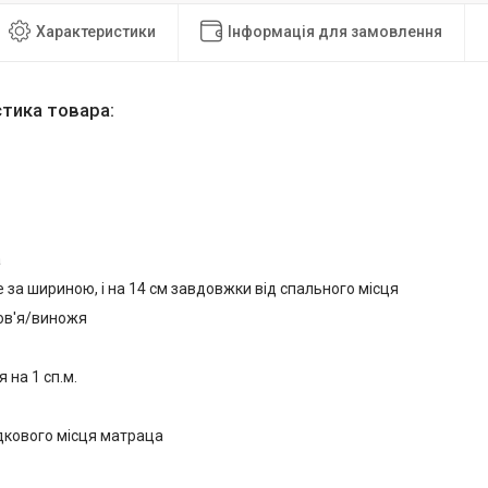
Характеристики
Інформація для замовлення
тика товара:
а
е за шириною, і на 14 см завдовжки від спального місця
ов'я/виножя
 на 1 сп.м.
дкового місця матраца