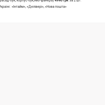
 фасад-бук, корпус-бук,низ-фанера)
4990
грн
. за 2 шт.
країні : «Інтайм», «Делівері», «Нова пошта»