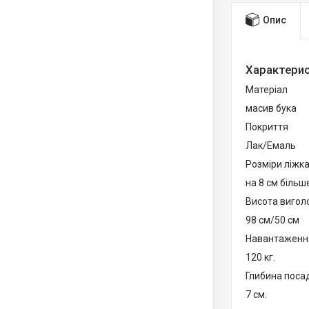
Опис
Характерис
Матеріал
масив бука
Покриття
Лак/Емаль
Розміри ліжк
на 8 см більш
Висота вигол
98 см/50 см
Навантаження
120 кг.
Глибина поса
7 см.