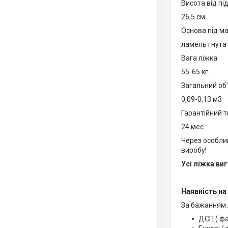
Висота від пі
26,5 см.
Основа під м
ламель гнута 
Вага ліжка
55-65 кг.
Загальний об
0,09-0,13 м3
Гарантійний т
24 мес.
Через особли
виробу!
Усі ліжка ви
Наявність на
За бажанням 
ДСП ( фа