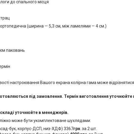
длоги до спального місця
атрац
ортопедична (ширина — 5,3 см, між ламелями — 4 см.)
'єм паковань
ермін
вості настроювання Вашого екрана колірна гама може відрізнятися
готовляються під замовлення. Термін виготовлення уточнюйте
 складі уточнюйте в менеджерів.
ліжко може бути укомплектоване шухлядами:
сад-бук, корпус-ДСП, низ-ХДФ) 3367
грн
. за 2 шт.