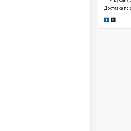
Букові (
Доставка по У