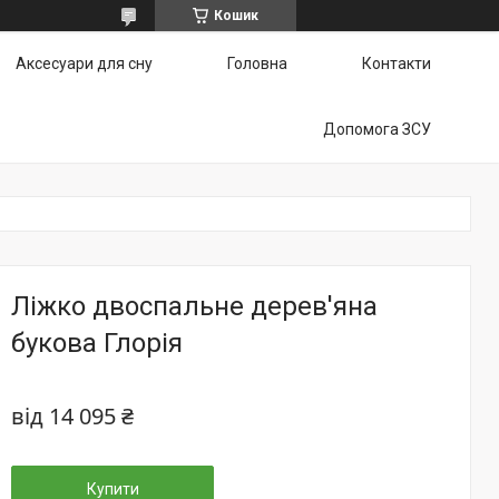
Кошик
Аксесуари для сну
Головна
Контакти
Допомога ЗСУ
Ліжко двоспальне дерев'яна
букова Глорія
від
14 095 ₴
Купити