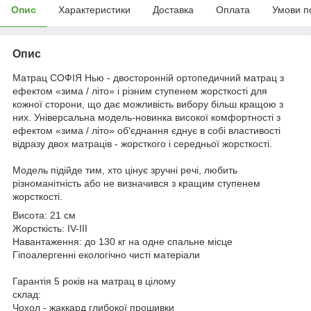
Опис
Характеристики
Доставка
Оплата
Умови п
Опис
Матрац СОФІЯ Нью - двосторонній ортопедичний матрац з
ефектом «зима / літо» і різним ступенем жорсткості для
кожної сторони, що дає можливість вибору більш кращою з
них. Універсальна модель-новинка високої комфортності з
ефектом «зима / літо» об'єднання єднує в собі властивості
відразу двох матраців - жорсткого і середньої жорсткості.
Модель підійде тим, хто цінує зручні речі, любить
різноманітність або не визначився з кращим ступенем
жорсткості.
Висота: 21 см
Жорсткість: IV-III
Навантаження: до 130 кг на одне спальне місце
Гіпоалергенні екологічно чисті матеріали
Гарантія 5 років на матрац в цілому
склад:
Чохол - жаккард глибокої прошивки