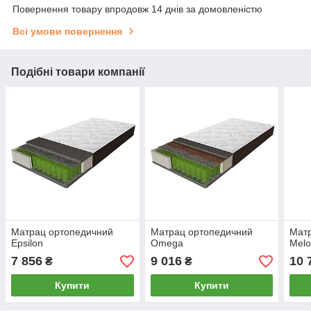
Повернення товару впродовж 14 днів за домовленістю
Всі умови повернення
Подібні товари компанії
Матрац ортопедичний
Матрац ортопедичний
Мат
Epsilon
Omega
Melo
7 856
9 016
10 
₴
₴
Купити
Купити