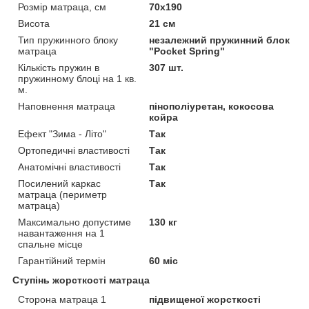
Розмір матраца, см
70х190
Висота
21 см
Тип пружинного блоку
незалежний пружинний блок
матраца
"Pocket Spring"
Кількість пружин в
307 шт.
пружинному блоці на 1 кв.
м.
Наповнення матраца
пінополіуретан, кокосова
койра
Ефект "Зима - Літо"
Так
Ортопедичні властивості
Так
Анатомічні властивості
Так
Посилений каркас
Так
матраца (периметр
матраца)
Максимально допустиме
130 кг
навантаження на 1
спальне місце
Гарантійний термін
60 міс
Ступінь жорсткості матраца
Сторона матраца 1
підвищеної жорсткості