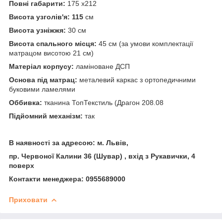
Повні габарити:
175 х212
Висота узголів'я: 115
см
Висота узніжжя:
30 см
Висота спального місця:
45 см (за умови комплектації
матрацом висотою 21 см)
Матеріал корпусу:
ламіноване ДСП
Основа під матрац:
металевий каркас з ортопедичними
буковими ламелями
Оббивка:
тканина ТопТекстиль (Драгон 208.08
Підйомний механізм:
так
В наявності за адресою: м. Львів,
пр. Червоної Калини 36 (Шувар) , вхід з Рукавички, 4
поверх
Контакти менеджера: 0955689000
Приховати