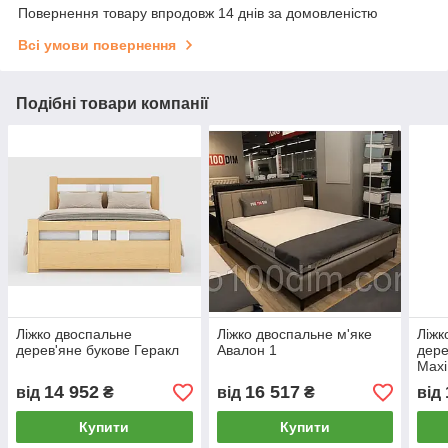
Повернення товару впродовж 14 днів за домовленістю
Всі умови повернення
Подібні товари компанії
Ліжко двоспальне
Ліжко двоспальне м'яке
Ліжк
дерев'яне букове Геракл
Авалон 1
дере
Maxi
14 952
16 517
від
₴
від
₴
від
Купити
Купити