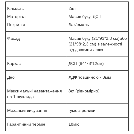
Кількість
2шт
Матеріал
Масив буку, ДСП
Покриття
Лак/емаль
Фасад
Масив буку (21*93*2,3 см)або
(21*98*2,3 см) в залежності
від довжини ліжка
Каркас
ДСП (84*78*12см)
Дно
ХДФ товщиною - 3мм
Максимальні навантаження
8кг (рівномірно)
на 1 шухляда
Механізм висування
гумові ролики
Гарантійний термін
18міс