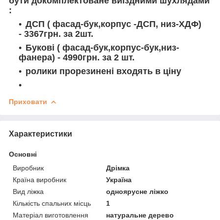
бути докомплектоване виїздними шухлядами
:
ДСП ( фасад-бук,корпус -ДСП, низ-ХДФ)
- 3367грн. за 2шт.
Букові ( фасад-бук,корпус-бук,низ-
фанера) - 4990грн. за 2 шт.
ролики прорезинені входять в ціну
Приховати
Характеристики
Основні
Виробник
Дрімка
Країна виробник
Україна
Вид ліжка
одноярусне ліжко
Кількість спальних місць
1
Матеріал виготовлення
натуральне дерево