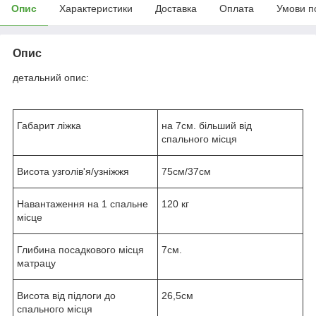
Опис
Характеристики
Доставка
Оплата
Умови п
Опис
детальний опис:
Габарит ліжка
на 7см. більший від
спального місця
Висота узголів'я/узніжжя
75см/37см
Навантаження на 1 спальне
120 кг
місце
Глибина посадкового місця
7см.
матрацу
Висота від підлоги до
26,5см
спального місця