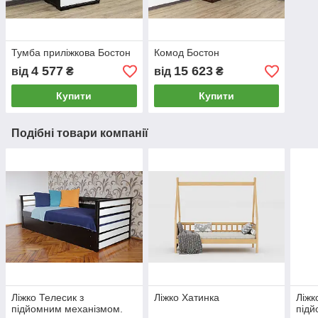
Тумба приліжкова Бостон
Комод Бостон
4 577
15 623
від
₴
від
₴
Купити
Купити
Подібні товари компанії
Ліжко Телесик з
Ліжко Хатинка
Ліжк
підйомним механізмом.
підй