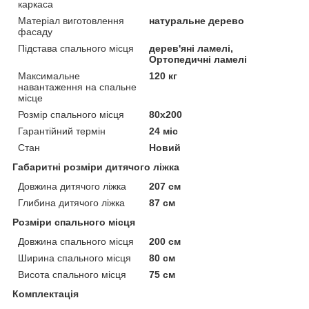
каркаса
Матеріал виготовлення
натуральне дерево
фасаду
Підстава спального місця
дерев'яні ламелі,
Ортопедичні ламелі
Максимальне
120 кг
навантаження на спальне
місце
Розмір спального місця
80х200
Гарантійний термін
24 міс
Стан
Новий
Габаритні розміри дитячого ліжка
Довжина дитячого ліжка
207 см
Глибина дитячого ліжка
87 см
Розміри спального місця
Довжина спального місця
200 см
Ширина спального місця
80 см
Висота спального місця
75 см
Комплектація