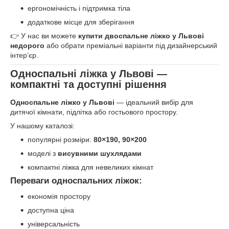
ергономічність і підтримка тіла
додаткове місце для зберігання
👉 У нас ви можете
купити двоспальне ліжко у Львові
недорого
або обрати преміальні варіанти під дизайнерський
інтер’єр.
Односпальні ліжка у Львові —
компактні та доступні рішення
Односпальне ліжко у Львові
— ідеальний вибір для
дитячої кімнати, підлітка або гостьового простору.
У нашому каталозі:
популярні розміри:
80×190, 90×200
моделі з
висувними шухлядами
компактні ліжка для невеликих кімнат
Переваги односпальних ліжок:
економія простору
доступна ціна
універсальність