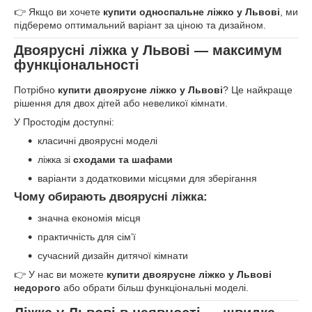
👉 Якщо ви хочете
купити односпальне ліжко у Львові
, ми
підберемо оптимальний варіант за ціною та дизайном.
Двоярусні ліжка у Львові — максимум
функціональності
Потрібно
купити двоярусне ліжко у Львові
? Це найкраще
рішення для двох дітей або невеликої кімнати.
У Простодім доступні:
класичні двоярусні моделі
ліжка зі
сходами та шафами
варіанти з додатковими місцями для зберігання
Чому обирають двоярусні ліжка:
значна економія місця
практичність для сім’ї
сучасний дизайн дитячої кімнати
👉 У нас ви можете
купити двоярусне ліжко у Львові
недорого
або обрати більш функціональні моделі.